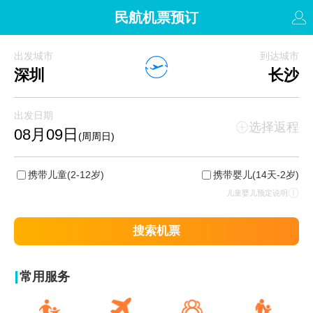
民航机票预订
出发城市
到达城市
深圳
长沙
出发日期
选择返程
08月09日
(周周日)
携带儿童
(2-12岁)
携带婴儿
(14天-2岁)
儿童婴儿预定说明
搜索机票
常用服务