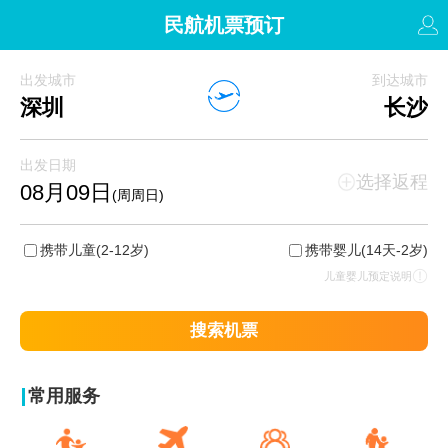
民航机票预订
出发城市
到达城市
深圳
长沙
出发日期
选择返程
08月09日
(周周日)
携带儿童
(2-12岁)
携带婴儿
(14天-2岁)
儿童婴儿预定说明
搜索机票
常用服务