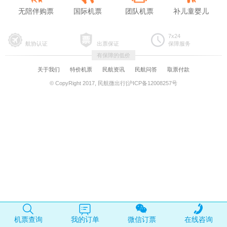
无陪伴购票
国际机票
团队机票
补儿童婴儿
7x24
航协认证
出票保证
保障服务
有保障的低价
关于我们
特价机票
民航资讯
民航问答
取票付款
© CopyRight 2017, 民航微出行|沪ICP备12008257号
机票查询
我的订单
微信订票
在线咨询