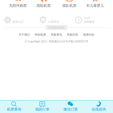
无陪伴购票
国际机票
团队机票
补儿童婴儿
7x24
航协认证
出票保证
保障服务
有保障的低价
关于我们
特价机票
民航资讯
民航问答
取票付款
© CopyRight 2017, 民航微出行|沪ICP备12008257号
机票查询
我的订单
微信订票
在线咨询