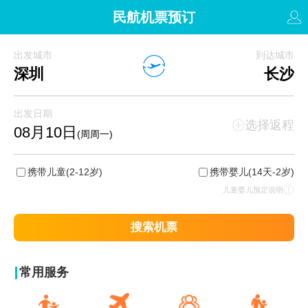
民航机票预订
出发城市
到达城市
深圳
长沙
出发日期
选择返程
08月10日
(周周一)
携带儿童
(2-12岁)
携带婴儿
(14天-2岁)
儿童婴儿预定说明
搜索机票
常用服务