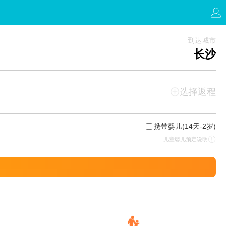
到达城市
长沙
选择返程
携带婴儿
(14天-2岁)
儿童婴儿预定说明