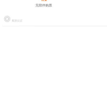
无陪伴购票
航协认证