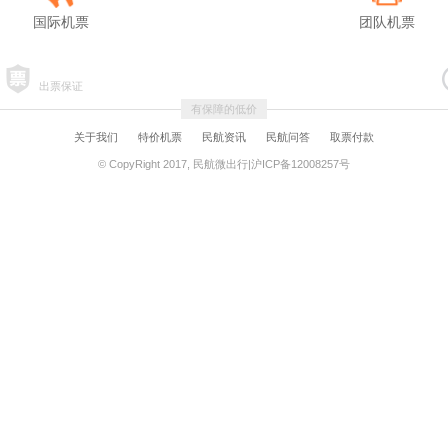
国际机票
团队机票
出票保证
有保障的低价
关于我们
特价机票
民航资讯
民航问答
取票付款
© CopyRight 2017, 民航微出行|沪ICP备12008257号