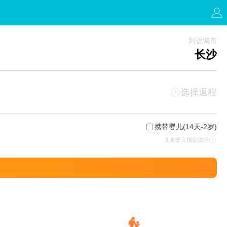
到达城市
长沙
选择返程
携带婴儿
(14天-2岁)
儿童婴儿预定说明