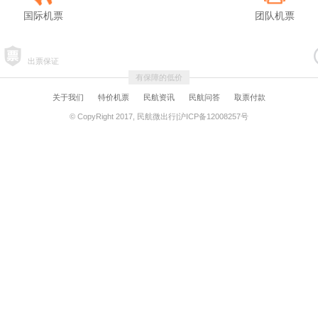
国际机票
团队机票
出票保证
有保障的低价
关于我们
特价机票
民航资讯
民航问答
取票付款
© CopyRight 2017, 民航微出行|沪ICP备12008257号