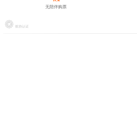
无陪伴购票
航协认证