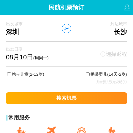
民航机票预订
出发城市
到达城市
深圳
长沙
出发日期
选择返程
08月10日
(周周一)
携带儿童
(2-12岁)
携带婴儿
(14天-2岁)
儿童婴儿预定说明
搜索机票
常用服务