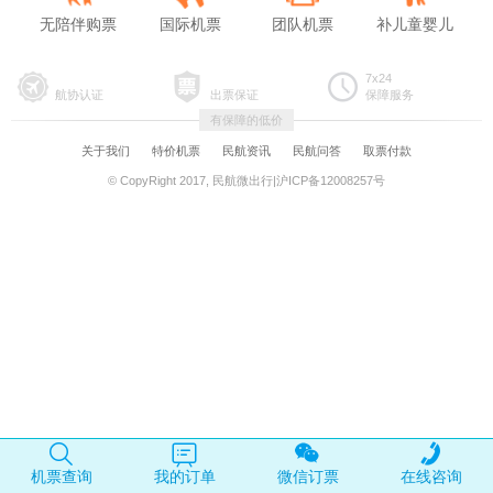
无陪伴购票
国际机票
团队机票
补儿童婴儿
7x24
航协认证
出票保证
保障服务
有保障的低价
关于我们
特价机票
民航资讯
民航问答
取票付款
© CopyRight 2017, 民航微出行|沪ICP备12008257号
机票查询
我的订单
微信订票
在线咨询