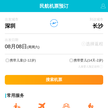
民航机票预订
出发城市
到达城市
深圳
长沙
出发日期
选择返程
08月08日
(周周六)
携带儿童
(2-12岁)
携带婴儿
(14天-2岁)
儿童婴儿预定说明
搜索机票
常用服务