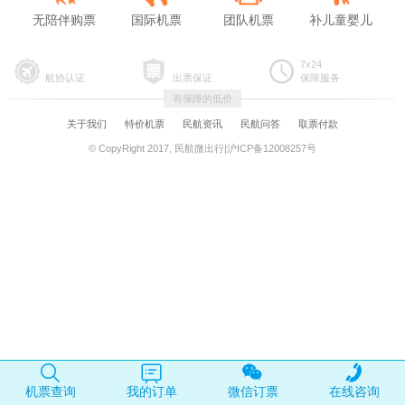
无陪伴购票
国际机票
团队机票
补儿童婴儿
7x24
航协认证
出票保证
保障服务
有保障的低价
关于我们
特价机票
民航资讯
民航问答
取票付款
© CopyRight 2017, 民航微出行|沪ICP备12008257号
机票查询
我的订单
微信订票
在线咨询