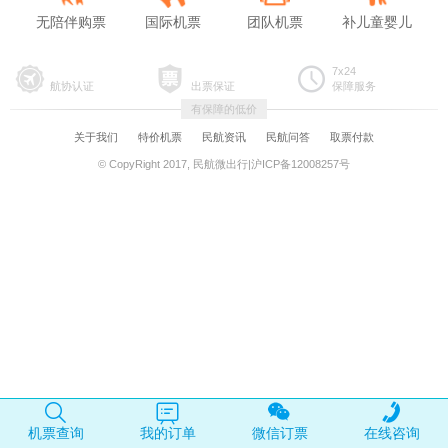
无陪伴购票
国际机票
团队机票
补儿童婴儿
7x24
航协认证
出票保证
保障服务
有保障的低价
关于我们
特价机票
民航资讯
民航问答
取票付款
© CopyRight 2017, 民航微出行|沪ICP备12008257号
机票查询
我的订单
微信订票
在线咨询