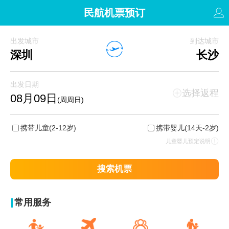
民航机票预订
出发城市
到达城市
深圳
长沙
出发日期
选择返程
08月09日
(周周日)
携带儿童
(2-12岁)
携带婴儿
(14天-2岁)
儿童婴儿预定说明
搜索机票
常用服务