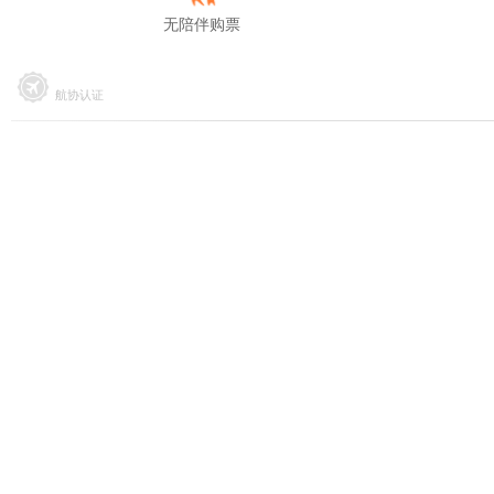
无陪伴购票
航协认证