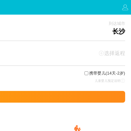
到达城市
长沙
选择返程
携带婴儿
(14天-2岁)
儿童婴儿预定说明