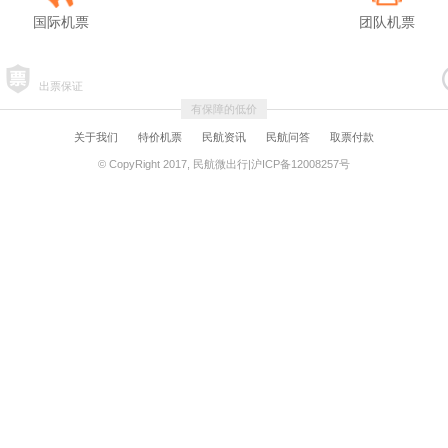
国际机票
团队机票
出票保证
有保障的低价
关于我们
特价机票
民航资讯
民航问答
取票付款
© CopyRight 2017, 民航微出行|沪ICP备12008257号