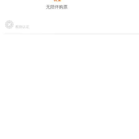
无陪伴购票
航协认证