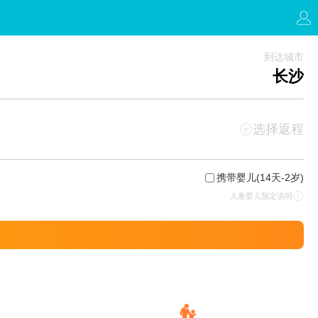
到达城市
长沙
选择返程
携带婴儿
(14天-2岁)
儿童婴儿预定说明