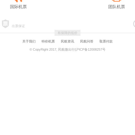
国际机票
团队机票
出票保证
有保障的低价
关于我们
特价机票
民航资讯
民航问答
取票付款
© CopyRight 2017, 民航微出行|沪ICP备12008257号