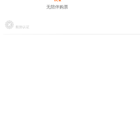
无陪伴购票
航协认证