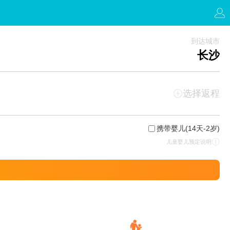
到达城市
长沙
选择返程
携带婴儿
(14天-2岁)
儿童婴儿预定说明