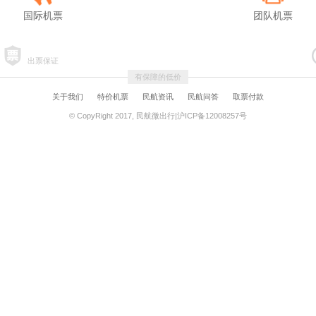
国际机票
团队机票
出票保证
有保障的低价
关于我们
特价机票
民航资讯
民航问答
取票付款
© CopyRight 2017, 民航微出行|沪ICP备12008257号