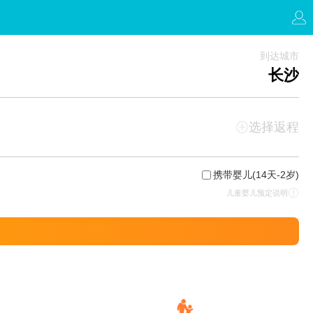
到达城市
长沙
选择返程
携带婴儿
(14天-2岁)
儿童婴儿预定说明