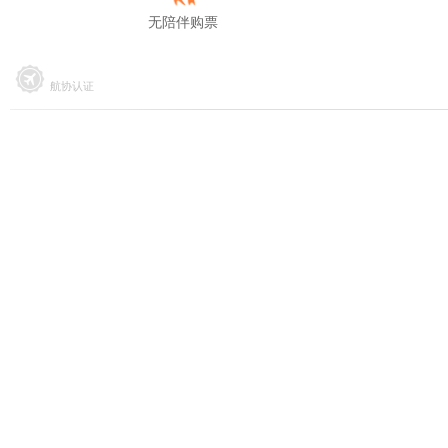
无陪伴购票
航协认证