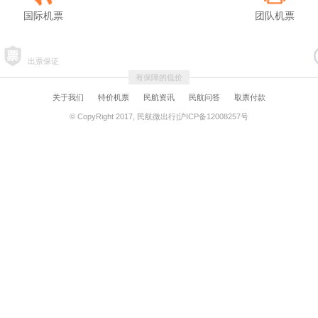
国际机票
团队机票
出票保证
有保障的低价
关于我们
特价机票
民航资讯
民航问答
取票付款
© CopyRight 2017, 民航微出行|沪ICP备12008257号