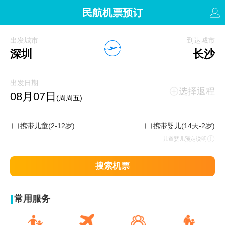
民航机票预订
出发城市
到达城市
深圳
长沙
出发日期
选择返程
08月07日
(周周五)
携带儿童
(2-12岁)
携带婴儿
(14天-2岁)
儿童婴儿预定说明
搜索机票
常用服务