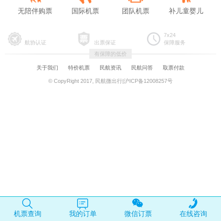
无陪伴购票
国际机票
团队机票
补儿童婴儿
7x24
航协认证
出票保证
保障服务
有保障的低价
关于我们
特价机票
民航资讯
民航问答
取票付款
© CopyRight 2017, 民航微出行|沪ICP备12008257号
机票查询
我的订单
微信订票
在线咨询