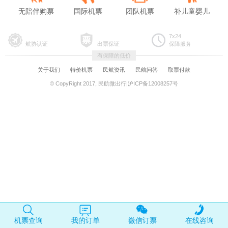
无陪伴购票
国际机票
团队机票
补儿童婴儿
7x24
航协认证
出票保证
保障服务
有保障的低价
关于我们
特价机票
民航资讯
民航问答
取票付款
© CopyRight 2017, 民航微出行|沪ICP备12008257号
机票查询
我的订单
微信订票
在线咨询