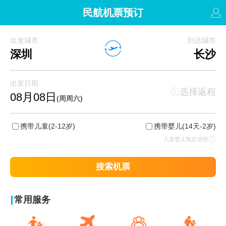
民航机票预订
出发城市
到达城市
深圳
长沙
出发日期
选择返程
08月08日
(周周六)
携带儿童
(2-12岁)
携带婴儿
(14天-2岁)
儿童婴儿预定说明
搜索机票
常用服务