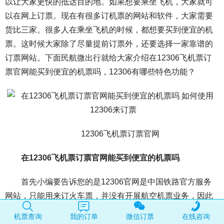
以让大家更快的抵达目的地。如果想要乘坐飞机，大家就可
以在网上订票。现在有很多订机票的网站和软件，大家需要
货比三家。很多人在乘坐飞机的时候，都想要买到便宜的机
票。这时候大家除了尽量提前订票外，还要选择一家靠谱的
订票网站。下面民航微出行就给大家介绍在12306飞机票订
票官网能买到便宜的机票吗，12306有哪些特色功能？
12306飞机票订票官网
在12306飞机票订票官网能买到便宜的机票吗
首先小编要告诉您的是12306官网是中国铁路官方服务
网站，只能用来订火车票，并没有开展航空机票业务，因此
您也就无法在12306网上进行飞机票预订。不过现在各类的
机票查询
我的订单
微信订票
在线咨询
订票网站非常多，大家可以在民航微出行网站直接订机票。