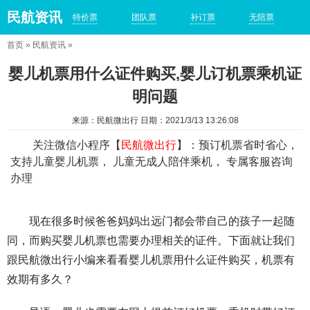
民航资讯
特价票
团队票
补订票
无陪票
首页
»
民航资讯
»
婴儿机票用什么证件购买,婴儿订机票乘机证
明问题
来源：民航微出行 日期：2021/3/13 13:26:08
关注微信小程序【
民航微出行
】：预订机票省时省心，
支持儿童婴儿机票， 儿童无成人陪伴乘机， 专属客服咨询
办理
现在很多时候爸爸妈妈出远门都会带自己的孩子一起随
同，而购买婴儿机票也需要办理相关的证件。下面就让我们
跟民航微出行小编来看看婴儿机票用什么证件购买，机票有
效期有多久？