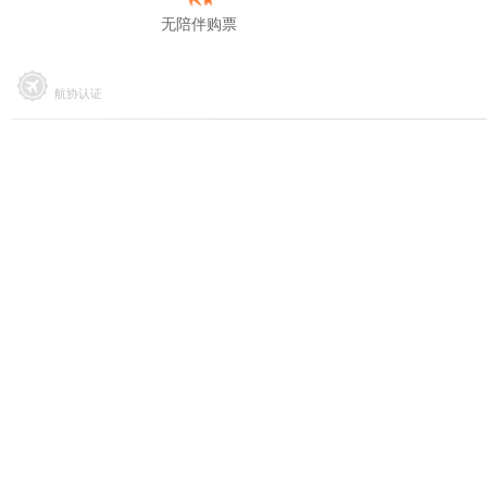
无陪伴购票
航协认证