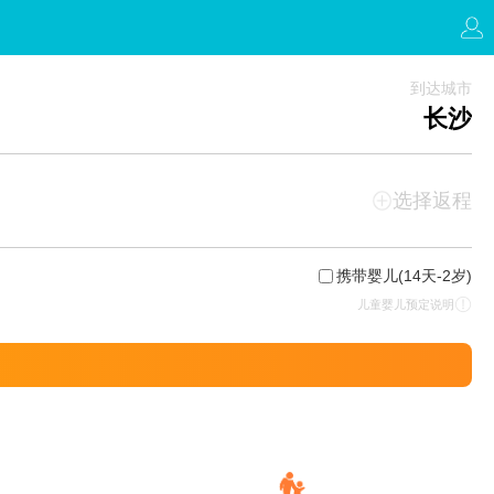
到达城市
长沙
选择返程
携带婴儿
(14天-2岁)
儿童婴儿预定说明