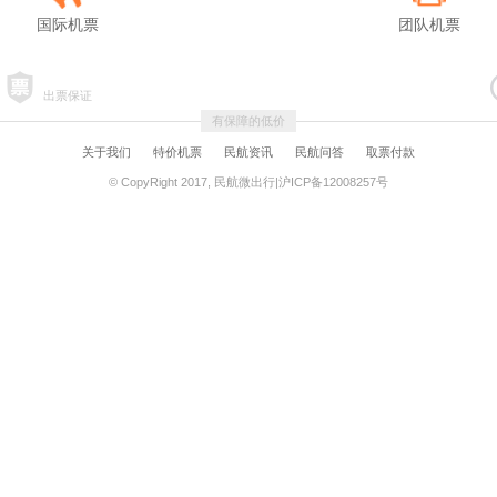
国际机票
团队机票
出票保证
有保障的低价
关于我们
特价机票
民航资讯
民航问答
取票付款
© CopyRight 2017, 民航微出行|沪ICP备12008257号