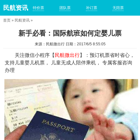
民航资讯
特价票
团队票
补订票
无陪票
首页
»
民航资讯
»
新手必看：国际航班如何定婴儿票
来源：民航微出行 日期：2017/6/5 8:55:05
关注微信小程序【
民航微出行
】：预订机票省时省心，
支持儿童婴儿机票， 儿童无成人陪伴乘机， 专属客服咨询
办理