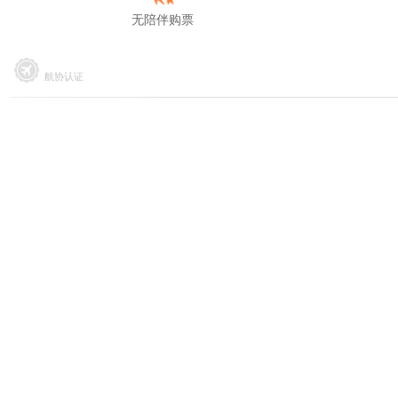
无陪伴购票
航协认证