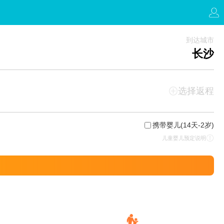
到达城市
长沙
选择返程
携带婴儿
(14天-2岁)
儿童婴儿预定说明