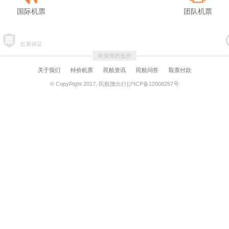
国际机票
团队机票
出票保证
有保障的低价
关于我们
特价机票
民航资讯
民航问答
取票付款
© CopyRight 2017, 民航微出行|沪ICP备12008257号