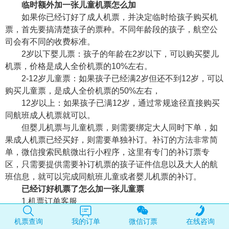
临时额外加一张儿童机票怎么加
如果你已经订好了成人机票，并决定临时给孩子购买机
票，首先要搞清楚孩子的票种。不同年龄段的孩子，航空公
司会有不同的收费标准。
2岁以下婴儿票：孩子的年龄在2岁以下，可以购买婴儿
机票，价格是成人全价机票的10%左右。
2-12岁儿童票：如果孩子已经满2岁但还不到12岁，可以
购买儿童票，是成人全价机票的50%左右，
12岁以上：如果孩子已满12岁，通过常规途径直接购买
同航班成人机票就可以。
但婴儿机票与儿童机票，则需要绑定大人同时下单，如
果成人机票已经买好，则需要单独补订。补订的方法非常简
单，微信搜索民航微出行小程序，这里有专门的补订票专
区，只需要提供需要补订机票的孩子证件信息以及大人的航
班信息，就可以完成同航班儿童或者婴儿机票的补订。
已经订好机票了怎么加一张儿童票
1.机票订单客服
拨打机票订单客服电话，提供成人机票的航班号、订单
机票查询
我的订单
微信订票
在线咨询
号及儿童证件信息（如出生证明、户口本或护照），客服将