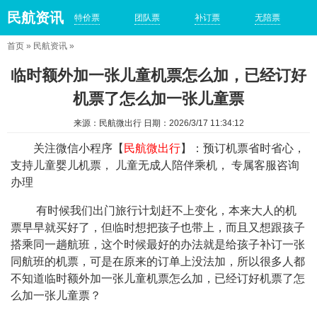
民航资讯
特价票
团队票
补订票
无陪票
首页
»
民航资讯
»
临时额外加一张儿童机票怎么加，已经订好
机票了怎么加一张儿童票
来源：民航微出行 日期：2026/3/17 11:34:12
关注微信小程序【
民航微出行
】：预订机票省时省心，
支持儿童婴儿机票， 儿童无成人陪伴乘机， 专属客服咨询
办理
有时候我们出门旅行计划赶不上变化，本来大人的机
票早早就买好了，但临时想把孩子也带上，而且又想跟孩子
搭乘同一趟航班，这个时候最好的办法就是给孩子补订一张
同航班的机票，可是在原来的订单上没法加，所以很多人都
不知道临时额外加一张儿童机票怎么加，已经订好机票了怎
么加一张儿童票？