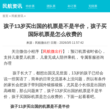
民航资讯
特价票
团队票
补订票
无陪票
首页
»
民航资讯
»
孩子13岁买出国的机票是不是半价，孩子买
国际机票是怎么收费的
来源：民航微出行 日期：2026/3/5 11:57:42
关注微信小程序【
民航微出行
】：预订机票省时省心，
支持儿童婴儿机票， 儿童无成人陪伴乘机， 专属客服咨询
办理
孩子长大了，都想出国见见世面，13岁的孩子已经会
说一些英语了，简单的日常交流基本上没问题，所以有条件
的家长会把孩子带到国外锻炼锻炼，尤其是小长假是出国的
高峰期，那么问题来了，孩子13岁买出国的机票是不是半
价，孩子买国际机票是怎么收费的，下面一起看看吧。
孩子13岁买出国的机票是不是半价