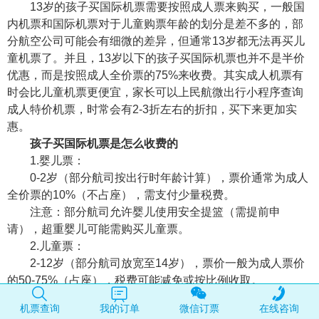
13岁的孩子买国际机票需要按照成人票来购买，一般国
内机票和国际机票对于儿童购票年龄的划分是差不多的，部
分航空公司可能会有细微的差异，但通常13岁都无法再买儿
童机票了。并且，13岁以下的孩子买国际机票也并不是半价
优惠，而是按照成人全价票的75%来收费。其实成人机票有
时会比儿童机票更便宜，家长可以上民航微出行小程序查询
成人特价机票，时常会有2-3折左右的折扣，买下来更加实
惠。
孩子买国际机票是怎么收费的
1.婴儿票：
0-2岁（部分航司按出行时年龄计算），票价通常为成人
全价票的10%（不占座），需支付少量税费。
注意：部分航司允许婴儿使用安全提篮（需提前申
请），超重婴儿可能需购买儿童票。
2.儿童票：
2-12岁（部分航司放宽至14岁），票价一般为成人票价
的50-75%（占座），税费可能减免或按比例收取。
这里要提醒大家，当成人票折扣低于儿童票价时（如成
机票查询
我的订单
微信订票
在线咨询
人3折，儿童5折），可尝试直接为儿童购买成人票，这样更