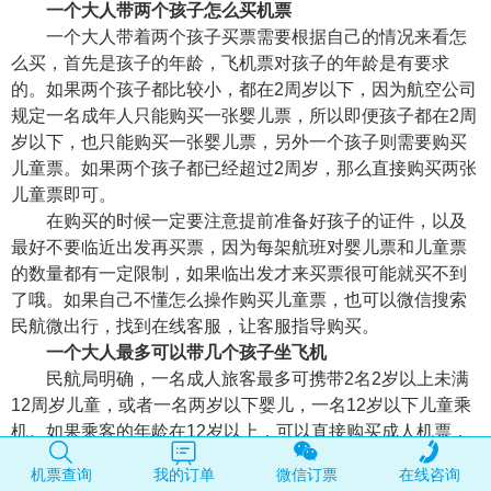
一个大人带两个孩子怎么买机票
一个大人带着两个孩子买票需要根据自己的情况来看怎
么买，首先是孩子的年龄，飞机票对孩子的年龄是有要求
的。如果两个孩子都比较小，都在2周岁以下，因为航空公司
规定一名成年人只能购买一张婴儿票，所以即便孩子都在2周
岁以下，也只能购买一张婴儿票，另外一个孩子则需要购买
儿童票。如果两个孩子都已经超过2周岁，那么直接购买两张
儿童票即可。
在购买的时候一定要注意提前准备好孩子的证件，以及
最好不要临近出发再买票，因为每架航班对婴儿票和儿童票
的数量都有一定限制，如果临出发才来买票很可能就买不到
了哦。如果自己不懂怎么操作购买儿童票，也可以微信搜索
民航微出行，找到在线客服，让客服指导购买。
一个大人最多可以带几个孩子坐飞机
民航局明确，一名成人旅客最多可携带2名2岁以上未满
12周岁儿童，或者一名两岁以下婴儿，一名12岁以下儿童乘
机。如果乘客的年龄在12岁以上，可以直接购买成人机票，
没有其他限制与要求。也就是说，如果娃的年龄在12岁以
机票查询
我的订单
微信订票
在线咨询
上，带几个都是可以的直接都买成人机票就可以。