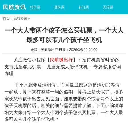
民航资讯
特价票
团队票
补订票
无陪票
首页
»
民航资讯
»
一个大人带两个孩子怎么买机票，一个大人
最多可以带几个孩子坐飞机
来源：民航微出行 日期：2026/3/3 11:04:00
关注微信小程序【
民航微出行
】：预订机票省时省心，
支持儿童婴儿机票， 儿童无成人陪伴乘机， 专属客服咨询
办理
下个月就要放清明假，而且像成都这边是清明加春假
一起放，算下来有整整一周的假期，算得上是长假了，很多
家长想带孩子出去见见世面，如果要带两个或者两个以上的
孩子买机票的话，相关的细节需要提前了解，下面小编将详
细为大家介绍一个大人带两个孩子怎么买机票，一个大人最
多可以带几个孩子坐飞机？