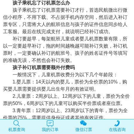
孩子乘机忘了订机票怎么办
孩子乘机忘了订机票需要补订才行，首选民航微出行微
信小程序，不用下载、不占据手机内存空间，然后进入补订
票专区，只需将大人的航班信息与孩子的证件信息同步给人
工客服。最后在线完成支付，就说明已经补订成功。
补订要趁早，每架航班儿童或者婴儿机票数量有限，所
以一定要趁早补订，拖的时间越晚越可能补订失败，补订机
票时，一定要确认补订的航班号、孩子的姓名证件号等填写
的准确无误，不然也会补订失败。
孩子补订机票需要额外付费吗
一般情况下，儿童机票收费分为以下几个年龄段：
1.婴儿票：14天以内的婴儿，票价为全价票的10%，购
买婴儿票需要提供婴儿出生年月的有效证明。
2.儿童票：2周岁以上、12周岁以下的儿童，票价为全价
票的50%，6周岁以下的儿童可以购买半价票或者座位票。
3.青年票：12周岁以上、23周岁以下的青年，票价为全
价票的75%，需要提供身份证或者其他有效证件。
4.学生票：在校学生持学生证和身份证可以享受学生票
机票查询
我的订单
微信订票
在线咨询
优惠，具体优惠幅度和条件以航空公司规定为准。