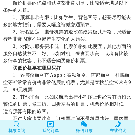
廉价机票的优点和缺点都非常明显，比较适合满足以下
条件的人群。
1、预算非常有限：比如学生、背包客等，想要尽可能去
多的地方旅行，需要大幅度缩减交通预算。
2、行程固定：廉价机票的退改签政策极其严格，只适合
行程非常固定不容易产生变化的人购买。
3、对附加服务要求低：机票价格如此便宜，其他方面的
服务自然就算不上好。比如对机上餐食要求高，或者有比较
多行李的旅客，都不适合购买廉价机票。
买低价机票在哪里买好
1、各廉价航空官方app：春秋航空、西部航空、祥鹏航
空等都常常有价格非常低廉的机票，尤其是春秋航空常常有9
元、99元机票。
2、其他平台：比如民航微出行小程序上也经常有折扣比
较低的机票，像三折、四折左右的机票，机票价格相对低，
适合预算有限的旅客。
不过大家也要注意，订机票时间不是越早越好，国内票
提前15-20天订，比提前1个月便宜！因为航司会在出发前2周
机票查询
我的订单
微信订票
在线咨询
调整价格，若机票销量差，会放低价票促销。国际票提前1-2