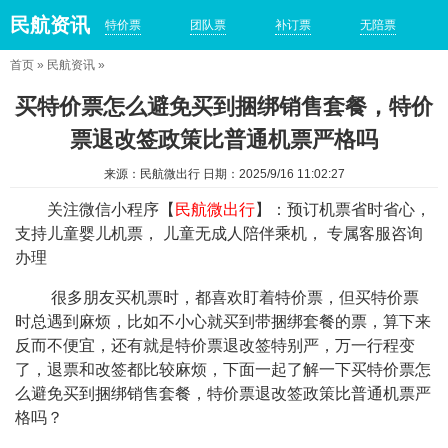
民航资讯
特价票
团队票
补订票
无陪票
首页
»
民航资讯
»
买特价票怎么避免买到捆绑销售套餐，特价
票退改签政策比普通机票严格吗
来源：民航微出行 日期：2025/9/16 11:02:27
关注微信小程序【
民航微出行
】：预订机票省时省心，
支持儿童婴儿机票， 儿童无成人陪伴乘机， 专属客服咨询
办理
很多朋友买机票时，都喜欢盯着特价票，但买特价票
时总遇到麻烦，比如不小心就买到带捆绑套餐的票，算下来
反而不便宜，还有就是特价票退改签特别严，万一行程变
了，退票和改签都比较麻烦，下面一起了解一下买特价票怎
么避免买到捆绑销售套餐，特价票退改签政策比普通机票严
格吗？