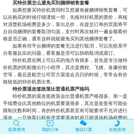
买特价票怎么避免买到捆绑销售套餐
如果想要买特价机票同时又想避免被捆绑销售套餐，可
以在购买的时候仔细谨慎一些，先核对好机票的票价，再核
对清楚机场税费是多少，算出总价，在提交订单的页面将平
台自动捆绑的套餐取消勾选，支付时再次核对一遍金额看价
格是否正确，通常这样就能避免买到其他捆绑套餐了。
如果有些平台捆绑的套餐无法进行取消，可以先联系平
台客服反应此问题，看客服是否可以协助取消或退订。
特价机票在网上可以买的地方有很多，首先是专注做特
价机票的民航微出行小程序，其次是携程、飞猪、各廉价航
空等，最后是航空公司官方渠道会员日的时候，常常会有价
格较低的特价机票出售。
特价票退改签政策比普通机票严格吗
特价机票的退改签政策会比普通机票严格很多。第一是
手续费会比其他舱位的机票要退很多，其次是改签有可能会
限制次数和时间，有的特价机票甚至有可能要求不允许进行
退改，一旦旅客行程有变需要退改时就只能退掉机场税费的
情况也是有可能发生的。因此建议在购买前，首先确认好自
机票查询
我的订单
微信订票
在线咨询
己的行程，如果变动的可能性很大则最好不要买特价机票。