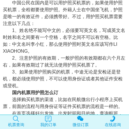
中国公民在国内是可以用护照买机票的，如果使用护照
买机票，全程都要使用护照。外籍人士在中国坐飞机，护照
是唯一的有效证件，必须携带好。不过，用护照买机票需要
注意以下几点：
1、姓名绝不能写中文的，必须要写英文名，写成英文名
时姓和名之间要有一个空格，名字之间不可以有空格。比
如：中文名叫李小红，那么使用护照时英文名应该写作LI
XIAOHONG。
2、注意护照的有效期，一般护照的有效期都在六个月左
右，如果有效期过了就无法使用护照买机票了。
3、如果使用护照购买的机票，中途无论是安检还是登
机，都必须使用护照，不可以使用身份证或者其他证件安检
或登机。
国内机票用护照怎么订
选择购买机票的渠道，比如在民航微出行小程序上买机
票，前面的流程与用身份证等证件买机票的流程是一样的。
在首页选择好出发地、出发时间和目的地，查询航班，
选择自己要乘坐的航班，跳转到输入乘机人信息一栏时，注
机票查询
我的订单
微信订票
在线咨询
意证件类型应该选择护照，按照护照上的信息准确地输入护