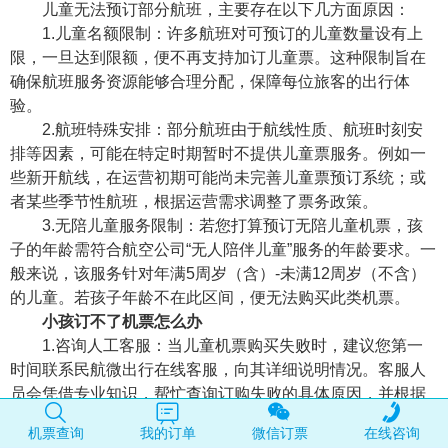
儿童无法预订部分航班，主要存在以下几方面原因：
1.儿童名额限制：许多航班对可预订的儿童数量设有上
限，一旦达到限额，便不再支持加订儿童票。这种限制旨在
确保航班服务资源能够合理分配，保障每位旅客的出行体
验。
2.航班特殊安排：部分航班由于航线性质、航班时刻安
排等因素，可能在特定时期暂时不提供儿童票服务。例如一
些新开航线，在运营初期可能尚未完善儿童票预订系统；或
者某些季节性航班，根据运营需求调整了票务政策。
3.无陪儿童服务限制：若您打算预订无陪儿童机票，孩
子的年龄需符合航空公司“无人陪伴儿童”服务的年龄要求。一
般来说，该服务针对年满5周岁（含）-未满12周岁（不含）
的儿童。若孩子年龄不在此区间，便无法购买此类机票。
小孩订不了机票怎么办
1.咨询人工客服：当儿童机票购买失败时，建议您第一
时间联系民航微出行在线客服，向其详细说明情况。客服人
员会凭借专业知识，帮忙查询订购失败的具体原因，并根据
实际情况给出专业的建议及有效的解决方案。例如，若因系
机票查询
我的订单
微信订票
在线咨询
统故障导致预订失败，客服可协助您在后台进行手动操作；