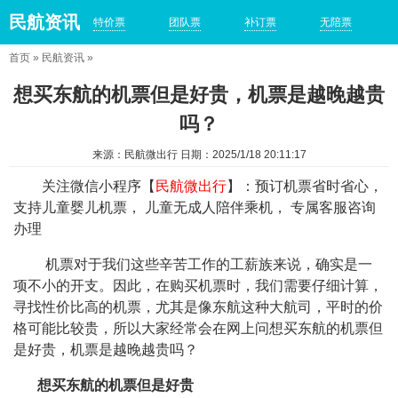
民航资讯
特价票
团队票
补订票
无陪票
首页
»
民航资讯
»
想买东航的机票但是好贵，机票是越晚越贵
吗？
来源：民航微出行 日期：2025/1/18 20:11:17
关注微信小程序【
民航微出行
】：预订机票省时省心，
支持儿童婴儿机票， 儿童无成人陪伴乘机， 专属客服咨询
办理
机票对于我们这些辛苦工作的工薪族来说，确实是一
项不小的开支。因此，在购买机票时，我们需要仔细计算，
寻找性价比高的机票，尤其是像东航这种大航司，平时的价
格可能比较贵，所以大家经常会在网上问想买东航的机票但
是好贵，机票是越晚越贵吗？
想买东航的机票但是好贵