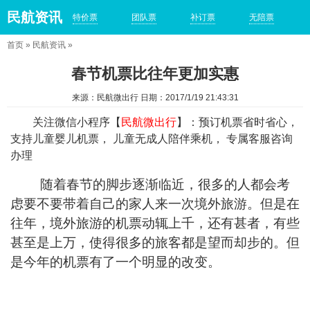
民航资讯
特价票
团队票
补订票
无陪票
首页
»
民航资讯
»
春节机票比往年更加实惠
来源：民航微出行 日期：2017/1/19 21:43:31
关注微信小程序【
民航微出行
】：预订机票省时省心，
支持儿童婴儿机票， 儿童无成人陪伴乘机， 专属客服咨询
办理
随着春节的脚步逐渐临近，很多的人都会考
虑要不要带着自己的家人来一次境外旅游。但是在
往年，境外旅游的机票动辄上千，还有甚者，有些
甚至是上万，使得很多的旅客都是望而却步的。但
是今年的机票有了一个明显的改变。