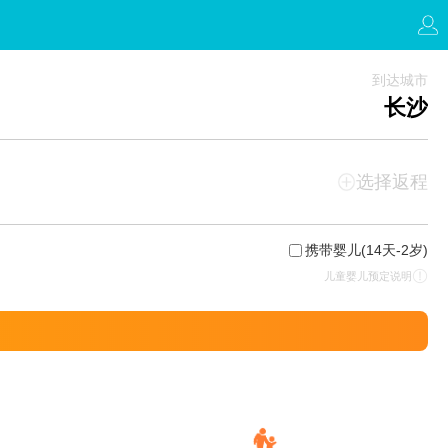
到达城市
长沙
选择返程
携带婴儿
(14天-2岁)
儿童婴儿预定说明