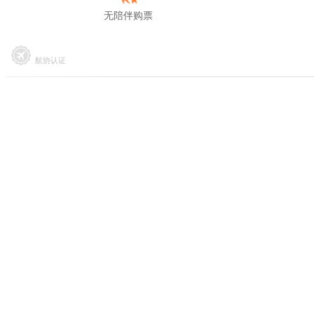
无陪伴购票
航协认证