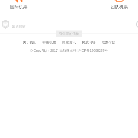
国际机票
团队机票
出票保证
有保障的低价
关于我们
特价机票
民航资讯
民航问答
取票付款
© CopyRight 2017, 民航微出行|沪ICP备12008257号