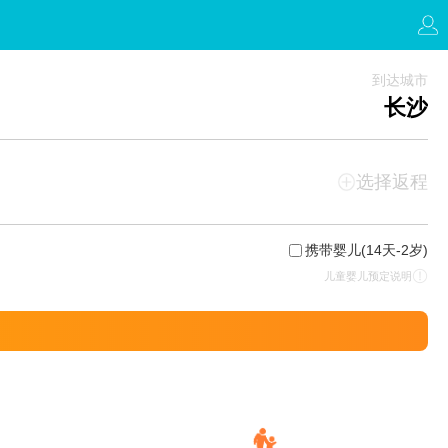
到达城市
长沙
选择返程
携带婴儿
(14天-2岁)
儿童婴儿预定说明