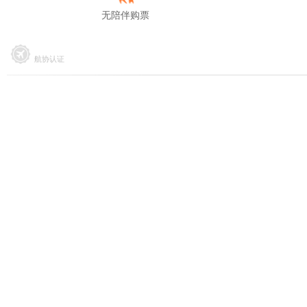
无陪伴购票
航协认证