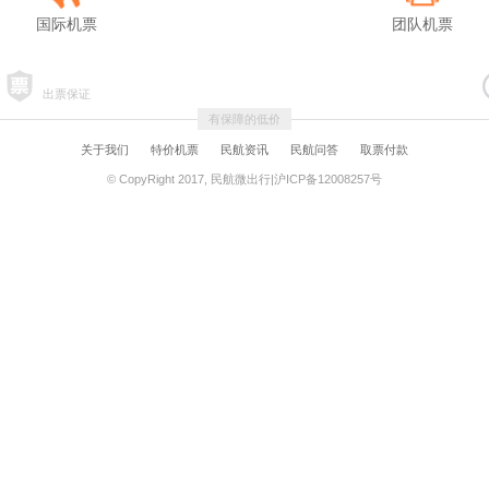
国际机票
团队机票
出票保证
有保障的低价
关于我们
特价机票
民航资讯
民航问答
取票付款
© CopyRight 2017, 民航微出行|沪ICP备12008257号