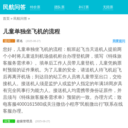
民航问答
特价票
团队票
补订票
无陪票
首页
»
民航问答
»
儿童单独坐飞机的流程
提问：
匿名
我要提问
(2025-06-27)
您好，儿童单独坐飞机的流程：航班起飞当天送机人提前两
个小时将儿童送到机场值机柜台办理登机牌，填写《特殊旅
客服务需求单》。填单后工作人员带儿童登机，儿童凭购票
时预留的证件乘机。为了儿童的安全，请送机人待飞机起飞
后再离开机场；到达目的站工作人员将儿童带至出口，交给
接机人。接送机人须是监护人或监护人指定的年满18周岁具
有完全民事行为能力人。接送机人均需携带身份证原件，并
且须与《特殊旅客服务需求单》预留的一致。办理方式：致
电客服4000161580或关注微信小程序“民航微出行”联系在线
客服办理。
回复：
超级管理员
(2025-06-27)