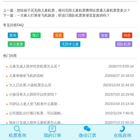
上一篇：
想给孩子买无陪儿童机票，请问无陪儿童机票费用比普通儿童机票贵多少？
下一篇：
一大家人打算坐飞机旅游，听说订团队机票更便宜是真的吗？
常见问答FAQ
查询
预订
退票
行李
改签
特价
补儿童票
无陪伴儿童
团队机票
热门问答
儿童无成人陪伴托管机票怎么买？
2026/7/3 8:55:16
儿童单独坐飞机的流程
2025/6/27 10:18:53
大人已出票,小孩机票怎么买
2023/12/29 11:44:20
小孩没有大人陪同可以托管吗？
2023/7/23 10:19:58
70岁以上老人坐飞机有什么最新...
2023/2/18 15:13:34
公司团队出行预订机票，可以团购...
2022/11/24 7:40:41
现在订无成人陪伴儿童机票怎么操...
2020/7/13 21:50:19
一个成人可以带两个儿童加一个婴...
2020/7/11 23:26:41
机票查询
我的订单
微信订票
在线咨询