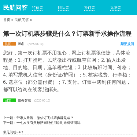
民航问答
特价票
团队票
补订票
无陪票
首页
»
民航问答
»
第一次订机票步骤是什么？订票新手求操作流程
提问：
匿名
我要提问
(2025-06-10)
您好，第一次订机票不用担心，网上订机票很便捷，具体流
程是：1. 打开携程、民航微出行或航空官网；2. 输入出发
地、目的地、日期，选单程/往返；3. 比较航班时间、价格；
4. 填写乘机人信息（身份证/护照）；5. 核实税费、行李额；
6. 选座位（部分需付费）；7. 支付。订票中遇到任何问题，
都可以咨询在线客服解决。
回复：
票务客服
(2025-06-10)
上一篇：
带家人旅游，微信订飞机票步骤是啥？
下一篇：
十七岁没有父母陪同能使用临时乘机证明吗
常见问答FAQ