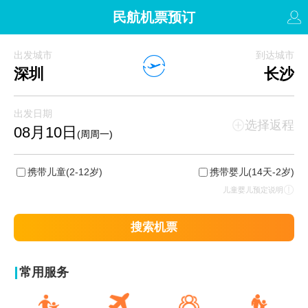
民航机票预订
出发城市
到达城市
深圳
长沙
出发日期
选择返程
08月10日
(周周一)
携带儿童
(2-12岁)
携带婴儿
(14天-2岁)
儿童婴儿预定说明
搜索机票
常用服务