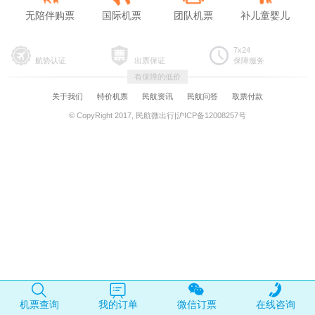
无陪伴购票
国际机票
团队机票
补儿童婴儿
7x24
航协认证
出票保证
保障服务
有保障的低价
关于我们
特价机票
民航资讯
民航问答
取票付款
© CopyRight 2017, 民航微出行|沪ICP备12008257号
机票查询
我的订单
微信订票
在线咨询